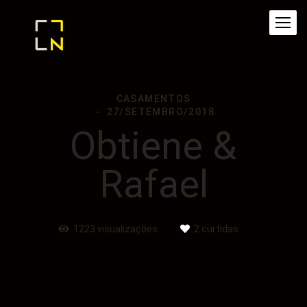
CASAMENTOS
27/SETEMBRO/2018
Obtiene &
Rafael
1223
visualizações
2
curtidas