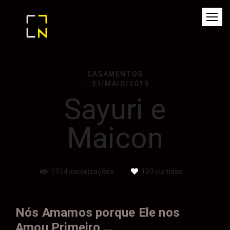
CASAMENTOS
31/MAIO/2019
Sayuri e
Maicon
1314
visualizações
103
curtidas
Nós Amamos porque Ele nos
Amou Primeiro ...