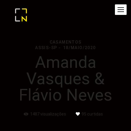
CASAMENTOS
ASSIS-SP
18/MAIO/2020
Amanda
Vasques &
Flávio Neves
1487
visualizações
95
curtidas