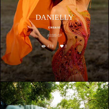
DANIELLY
ENSAIO
ASSIS-SP
478
0