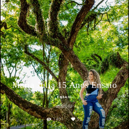
Maria Júlia 15 Anos Ensaio
ENSAIO
ASSIS-SP
1401
52