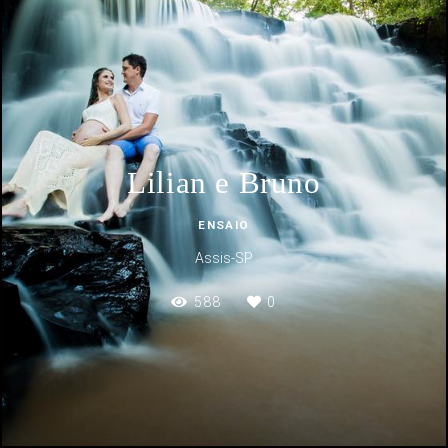
Lilian e Bruno
ENSAIO
Assis-SP
588
0